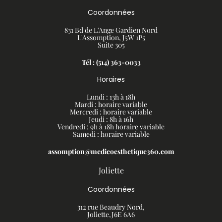
Coordonnées
831 Bd de L'Ange Gardien Nord
L'Assomption, J5W 1P5
Suite 305
Tél : (514) 363-0033
Horaires
Lundi : 13h à 18h
Mardi : horaire variable
Mercredi : horaire variable
Jeudi : 8h à 16h
Vendredi : 9h à 18h
horaire variable
Samedi : horaire variable
assomption@medicoesthetique360.com
Joliette
Coordonnées
312 rue Beaudry Nord,
Joliette,J6E 6A6