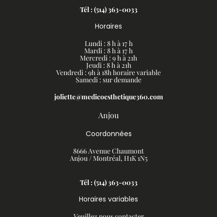
Tél : (514) 363-0033
Horaires
Lundi : 8 h à 17 h
Mardi : 8 h à 17 h
Mercredi : 9 h à 21h
Jeudi : 8 h à 21h
Vendredi : 9h à 18h
horaire variable
Samedi : sur demande
joliette@medicoesthetique360.com
Anjou
Coordonnées
8666 Avenue Chaumont
Anjou / Montréal, H1K 1N5
Tél : (514) 363-0033
Horaires variables
Veuillez nous contacter